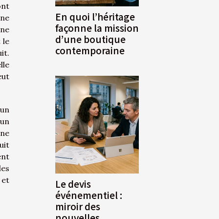
ont
En quoi l’héritage
une
façonne la mission
une
d’une boutique
 le
contemporaine
it.
lle
eut
’un
 un
une
uit
ent
les
 et
Le devis
événementiel :
miroir des
nouvelles