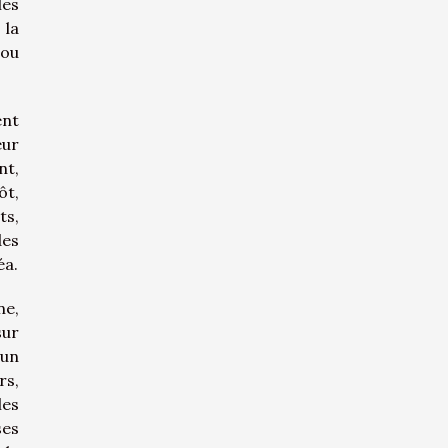
les
 la
 ou
ent
eur
nt,
ôt,
ts,
des
éa.
ne,
sur
 un
rs,
les
ses