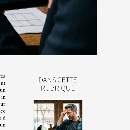
es
DANS CETTE
ont
RUBRIQUE
’un
 in
our
nce
x à
 un