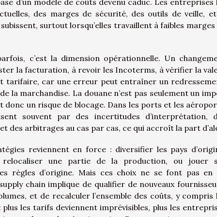
ase d’un modèle de coûts devenu caduc. Les entreprises 
uelles, des marges de sécurité, des outils de veille, et
ubissent, surtout lorsqu’elles travaillent à faibles marges
arfois, c’est la dimension opérationnelle. Un changem
ster la facturation, à revoir les Incoterms, à vérifier la val
t tarifaire, car une erreur peut entraîner un redresseme
n de la marchandise. La douane n’est pas seulement un imp
t donc un risque de blocage. Dans les ports et les aéropor
isent souvent par des incertitudes d’interprétation, 
des arbitrages au cas par cas, ce qui accroît la part d’al
atégies reviennent en force : diversifier les pays d’origi
 relocaliser une partie de la production, ou jouer 
es règles d’origine. Mais ces choix ne se font pas en
supply chain implique de qualifier de nouveaux fournisseu
 volumes, et de recalculer l’ensemble des coûts, y compris 
 plus les tarifs deviennent imprévisibles, plus les entrepri