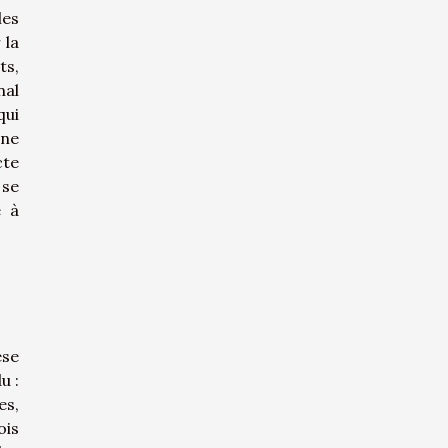
les
 la
ts,
nal
qui
 ne
cte
 se
e à
èse
u :
es,
ois