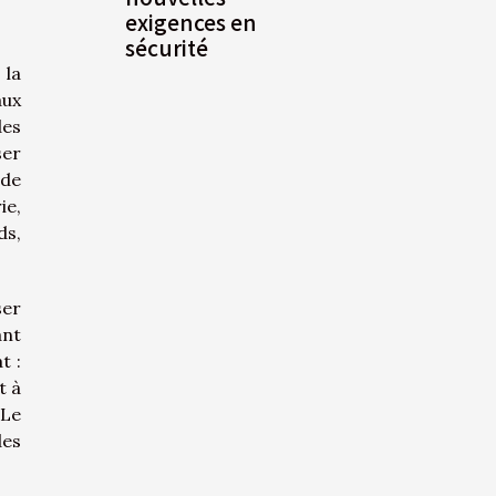
exigences en
sécurité
 la
aux
des
ser
 de
ie,
ds,
ser
ant
t :
t à
 Le
des