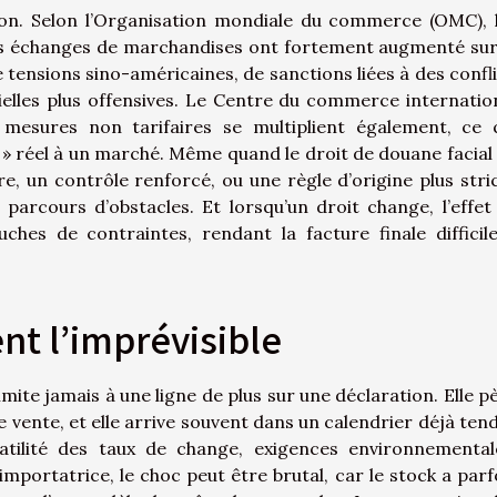
ation. Selon l’Organisation mondiale du commerce (OMC), 
es échanges de marchandises ont fortement augmenté sur
tensions sino-américaines, de sanctions liées à des confli
rielles plus offensives. Le Centre du commerce internatio
 mesures non tarifaires se multiplient également, ce 
s » réel à un marché. Même quand le droit de douane facial
, un contrôle renforcé, ou une règle d’origine plus stri
arcours d’obstacles. Et lorsqu’un droit change, l’effet
hes de contraintes, rendant la facture finale difficil
nt l’imprévisible
mite jamais à une ligne de plus sur une déclaration. Elle p
de vente, et elle arrive souvent dans un calendrier déjà tend
latilité des taux de change, exigences environnemental
portatrice, le choc peut être brutal, car le stock a parf