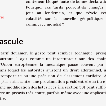
conteneur bloqué faute de bonne déclarati
r
Pourquoi ces tarifs peuvent-ils changer
jour au lendemain, et que révèle ce
rio
volatilité sur la nouvelle géopolitique
commerce mondial ?
bascule
rif douanier, le geste peut sembler technique, pres
pourtant il agit comme un interrupteur sur des chaî
 l’Union européenne, la mécanique passe souvent par
dans lequel les autorités ajustent un droit additionnel, 
temporaire ou une précision de classement tarifaire. 
 plus saisissante : une proclamation présidentielle au titre
une modification des listes liées à la section 301 peut suffir
avec un préavis très court, parfois même avec une applicat
ire.