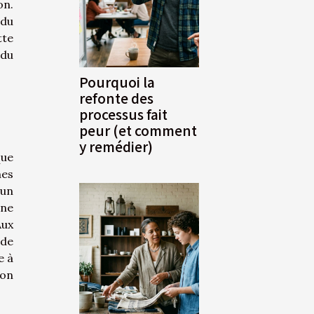
on.
 du
tte
 du
Pourquoi la
refonte des
processus fait
peur (et comment
y remédier)
que
nes
 un
une
Aux
 de
e à
ion