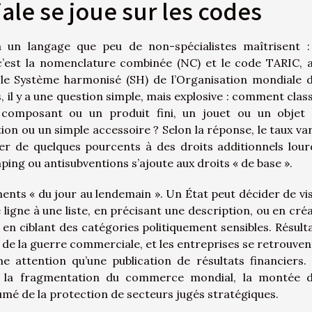
le se joue sur les codes
ia un langage que peu de non-spécialistes maîtrisent :
’est la nomenclature combinée (NC) et le code TARIC, 
 le Système harmonisé (SH) de l’Organisation mondiale 
, il y a une question simple, mais explosive : comment clas
composant ou un produit fini, un jouet ou un objet
n ou un simple accessoire ? Selon la réponse, le taux var
ser de quelques pourcents à des droits additionnels lour
g ou antisubventions s’ajoute aux droits « de base ».
ments « du jour au lendemain ». Un État peut décider de vi
 ligne à une liste, en précisant une description, ou en cré
en ciblant des catégories politiquement sensibles. Résulta
 de la guerre commerciale, et les entreprises se retrouven
 attention qu’une publication de résultats financiers.
c la fragmentation du commerce mondial, la montée 
ssumé de la protection de secteurs jugés stratégiques.