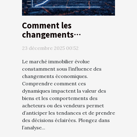
Comment les
changements
économiques
23 décembre 2025 00:52
influencent-ils le
marché immobilier ?
Le marché immobilier évolue
constamment sous l’influence des
changements économiques.
Comprendre comment ces
dynamiques impactent la valeur des
biens et les comportements des
acheteurs ou des vendeurs permet
d’anticiper les tendances et de prendre
des décisions éclairées. Plongez dans
l’analyse...