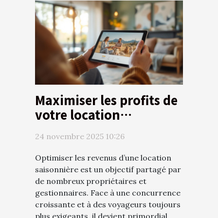
Maximiser les profits de
votre location
saisonnière : Stratégies
24 novembre 2025 10:26
et astuces
Optimiser les revenus d’une location
saisonnière est un objectif partagé par
de nombreux propriétaires et
gestionnaires. Face à une concurrence
croissante et à des voyageurs toujours
plus exigeants, il devient primordial