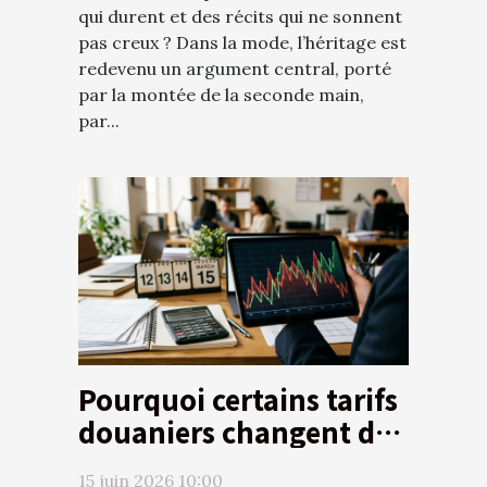
qui durent et des récits qui ne sonnent
pas creux ? Dans la mode, l’héritage est
redevenu un argument central, porté
par la montée de la seconde main,
par...
Pourquoi certains tarifs
douaniers changent du
jour au lendemain
15 juin 2026 10:00