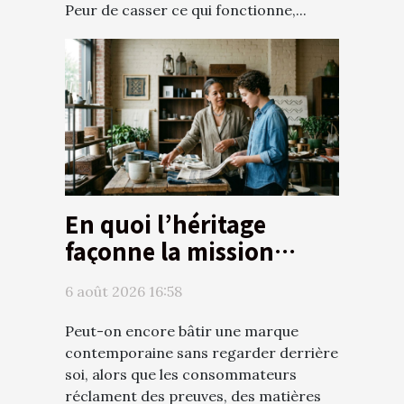
Peur de casser ce qui fonctionne,...
En quoi l’héritage
façonne la mission
d’une boutique
6 août 2026 16:58
contemporaine
Peut-on encore bâtir une marque
contemporaine sans regarder derrière
soi, alors que les consommateurs
réclament des preuves, des matières