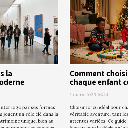
s la
Comment choisir 
moderne
chaque enfant c
1 mars 2026 16:44
 interroge par ses formes
Choisir le jeu idéal pour 
s jouent un rôle clé dans la
véritable aventure, tant le
atrimoine unique, bien au-
attentes variées. Ce guide
vrez comment ces espaces
lecteur vers la décision l