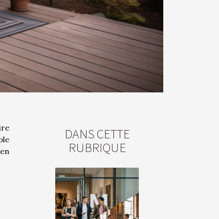
ire
DANS CETTE
ple
RUBRIQUE
ien