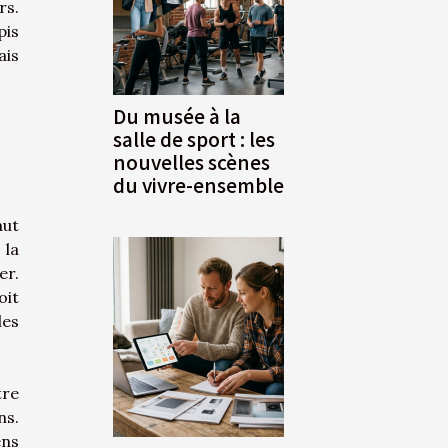
rs.
pis
ais
Du musée à la
salle de sport : les
nouvelles scènes
du vivre-ensemble
aut
 la
er.
oit
les
tre
ns.
ens