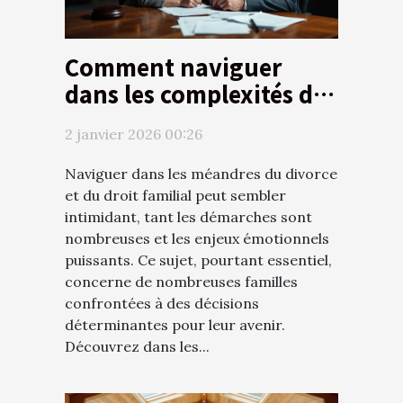
Comment naviguer
dans les complexités du
divorce et du droit
2 janvier 2026 00:26
familial ?
Naviguer dans les méandres du divorce
et du droit familial peut sembler
intimidant, tant les démarches sont
nombreuses et les enjeux émotionnels
puissants. Ce sujet, pourtant essentiel,
concerne de nombreuses familles
confrontées à des décisions
déterminantes pour leur avenir.
Découvrez dans les...