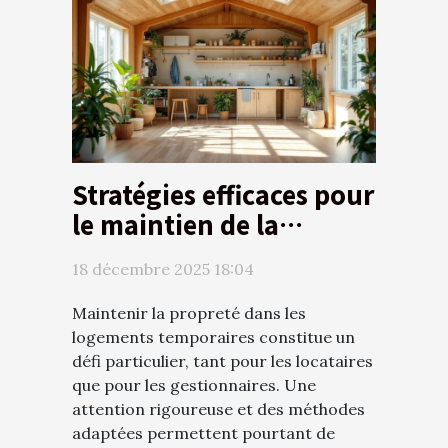
Stratégies efficaces pour
le maintien de la
propreté dans les
18 décembre 2025 18:04
logements temporaires
Maintenir la propreté dans les
logements temporaires constitue un
défi particulier, tant pour les locataires
que pour les gestionnaires. Une
attention rigoureuse et des méthodes
adaptées permettent pourtant de