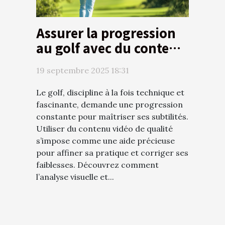
Assurer la progression
au golf avec du contenu
vidéo de qualité
19 septembre 2025 18:31
Le golf, discipline à la fois technique et
fascinante, demande une progression
constante pour maîtriser ses subtilités.
Utiliser du contenu vidéo de qualité
s’impose comme une aide précieuse
pour affiner sa pratique et corriger ses
faiblesses. Découvrez comment
l’analyse visuelle et...