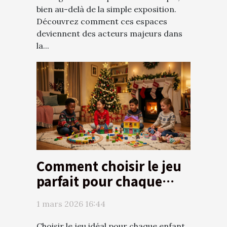
bien au-delà de la simple exposition.
Découvrez comment ces espaces
deviennent des acteurs majeurs dans
la...
Comment choisir le jeu
parfait pour chaque
enfant ce Noël ?
1 mars 2026 16:44
Choisir le jeu idéal pour chaque enfant