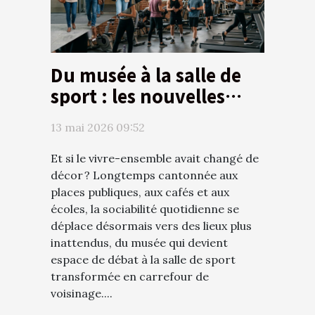
Du musée à la salle de
sport : les nouvelles
scènes du vivre-
13 mai 2026 09:52
ensemble
Et si le vivre-ensemble avait changé de
décor ? Longtemps cantonnée aux
places publiques, aux cafés et aux
écoles, la sociabilité quotidienne se
déplace désormais vers des lieux plus
inattendus, du musée qui devient
espace de débat à la salle de sport
transformée en carrefour de
voisinage....