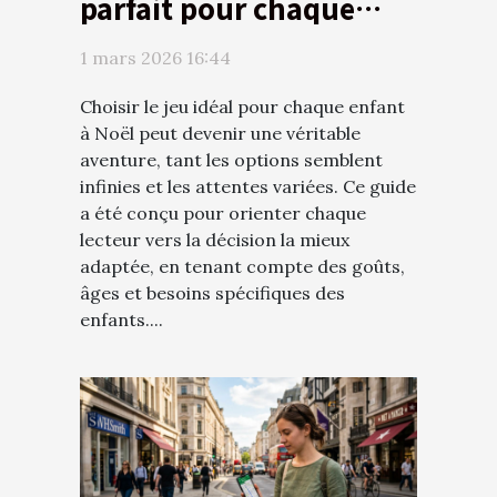
parfait pour chaque
enfant ce Noël ?
1 mars 2026 16:44
Choisir le jeu idéal pour chaque enfant
à Noël peut devenir une véritable
aventure, tant les options semblent
infinies et les attentes variées. Ce guide
a été conçu pour orienter chaque
lecteur vers la décision la mieux
adaptée, en tenant compte des goûts,
âges et besoins spécifiques des
enfants....