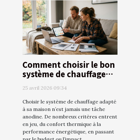
Comment choisir le bon
système de chauffage
pour votre maison ?
25 avril 2026 09:34
Choisir le système de chauffage adapté
à sa maison n’est jamais une tâche
anodine. De nombreux critères entrent
en jeu, du confort thermique à la
performance énergétique, en passant
par le budget ou l’impact