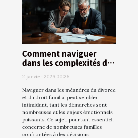
Comment naviguer
dans les complexités du
divorce et du droit
2 janvier 2026 00:26
familial ?
Naviguer dans les méandres du divorce
et du droit familial peut sembler
intimidant, tant les démarches sont
nombreuses et les enjeux émotionnels
puissants. Ce sujet, pourtant essentiel,
concerne de nombreuses familles
confrontées à des décisions