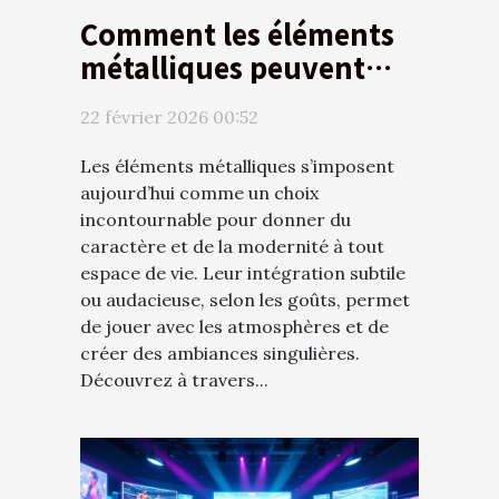
Comment les éléments
métalliques peuvent
transformer votre
22 février 2026 00:52
espace de vie ?
Les éléments métalliques s’imposent
aujourd’hui comme un choix
incontournable pour donner du
caractère et de la modernité à tout
espace de vie. Leur intégration subtile
ou audacieuse, selon les goûts, permet
de jouer avec les atmosphères et de
créer des ambiances singulières.
Découvrez à travers...