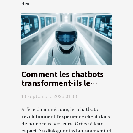
des...
Comment les chatbots
transforment-ils le
service client moderne ?
13 septembre 2025 01:30
À l’ère du numérique, les chatbots
révolutionnent l’expérience client dans
de nombreux secteurs. Grâce à leur
capacité à dialoguer instantanément et