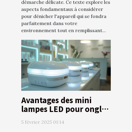
démarche délicate. Ce texte explore les
aspects fondamentaux à considérer
pour dénicher l'appareil qui se fondra
parfaitement dans votre
environnement tout en remplissant...
Avantages des mini
lampes LED pour ongles
en termes de sécurité et
5 février 2025 01:14
d'efficacité