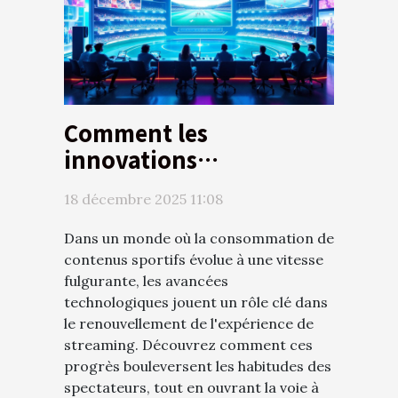
Comment les
innovations
technologiques
18 décembre 2025 11:08
transforment-elles le
streaming sportif ?
Dans un monde où la consommation de
contenus sportifs évolue à une vitesse
fulgurante, les avancées
technologiques jouent un rôle clé dans
le renouvellement de l'expérience de
streaming. Découvrez comment ces
progrès bouleversent les habitudes des
spectateurs, tout en ouvrant la voie à