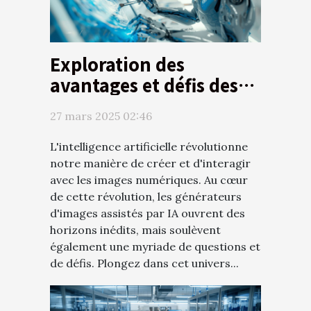
Exploration des
avantages et défis des
générateurs d'images
27 mars 2025 02:46
assistés par IA
L'intelligence artificielle révolutionne
notre manière de créer et d'interagir
avec les images numériques. Au cœur
de cette révolution, les générateurs
d'images assistés par IA ouvrent des
horizons inédits, mais soulèvent
également une myriade de questions et
de défis. Plongez dans cet univers...