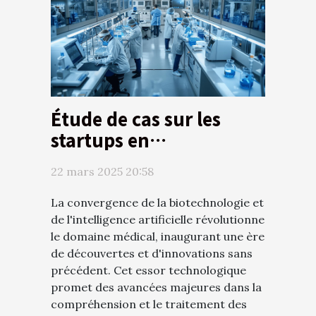
Étude de cas sur les
startups en
biotechnologie qui
22 mars 2025 20:58
transforment le paysage
médical avec
La convergence de la biotechnologie et
l'intelligence artificielle
de l'intelligence artificielle révolutionne
le domaine médical, inaugurant une ère
de découvertes et d'innovations sans
précédent. Cet essor technologique
promet des avancées majeures dans la
compréhension et le traitement des