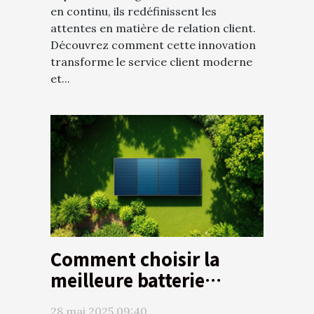
en continu, ils redéfinissent les
attentes en matière de relation client.
Découvrez comment cette innovation
transforme le service client moderne
et...
Comment choisir la
meilleure batterie
portable solaire pour
28 mai 2025 09:40