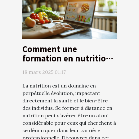
Comment une
formation en nutrition
à distance peut booster
18 mars 2025 01:17
votre carrière
La nutrition est un domaine en
perpétuelle évolution, impactant
directement la santé et le bien-être
des individus. Se former à distance en
nutrition peut s’avérer être un atout
considérable pour ceux qui cherchent à
se démarquer dans leur carrière
professionnelle. Découvrez dans cet