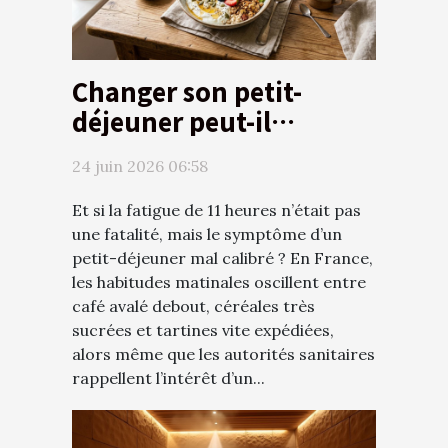
Changer son petit-
déjeuner peut-il
réellement booster
24 juin 2026 06:58
l’énergie sur le long
terme ?
Et si la fatigue de 11 heures n’était pas
une fatalité, mais le symptôme d’un
petit-déjeuner mal calibré ? En France,
les habitudes matinales oscillent entre
café avalé debout, céréales très
sucrées et tartines vite expédiées,
alors même que les autorités sanitaires
rappellent l’intérêt d’un...