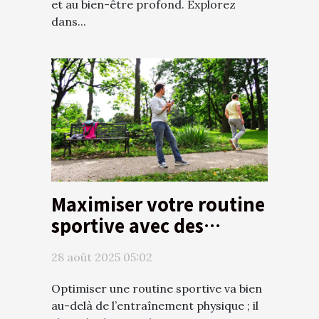
et au bien-être profond. Explorez
dans...
Maximiser votre routine
sportive avec des
compléments naturels
28 août 2025 05:02
Optimiser une routine sportive va bien
au-delà de l’entraînement physique ; il