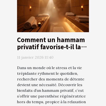
Comment un hammam
privatif favorise-t-il la
relaxation et le bien-
11 janvier 2026 11:40
être ?
Dans un monde où le stress et la vie
trépidante rythment le quotidien,
rechercher des moments de détente
devient une nécessité. Découvrir les
bienfaits d’un hammam privatif, c’est
s’offrir une parenthèse régénératrice
hors du temps, propice à la relaxation