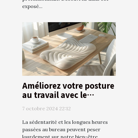
exposé...
Améliorez votre posture
au travail avec le
coussin de chaise idéal
7 octobre 2024 22:12
La sédentarité et les longues heures
passées au bureau peuvent peser
lourdement sur notre bien-être