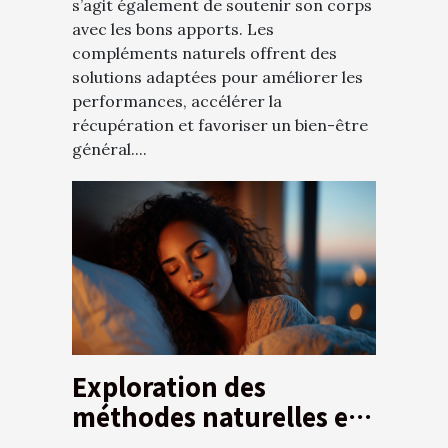
s’agit également de soutenir son corps
avec les bons apports. Les
compléments naturels offrent des
solutions adaptées pour améliorer les
performances, accélérer la
récupération et favoriser un bien-être
général....
Exploration des
méthodes naturelles et
médicales pour réduire