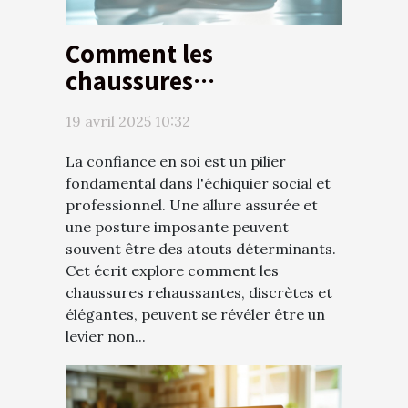
Comment les
chaussures
rehaussantes peuvent
19 avril 2025 10:32
améliorer la confiance
en soi
La confiance en soi est un pilier
fondamental dans l'échiquier social et
professionnel. Une allure assurée et
une posture imposante peuvent
souvent être des atouts déterminants.
Cet écrit explore comment les
chaussures rehaussantes, discrètes et
élégantes, peuvent se révéler être un
levier non...