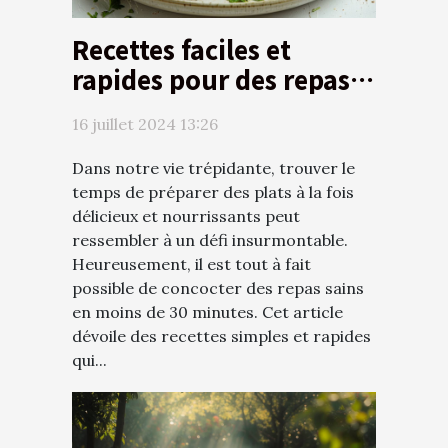
Recettes faciles et
rapides pour des repas
sains en moins de 30
16 juillet 2024 13:26
minutes
Dans notre vie trépidante, trouver le
temps de préparer des plats à la fois
délicieux et nourrissants peut
ressembler à un défi insurmontable.
Heureusement, il est tout à fait
possible de concocter des repas sains
en moins de 30 minutes. Cet article
dévoile des recettes simples et rapides
qui...